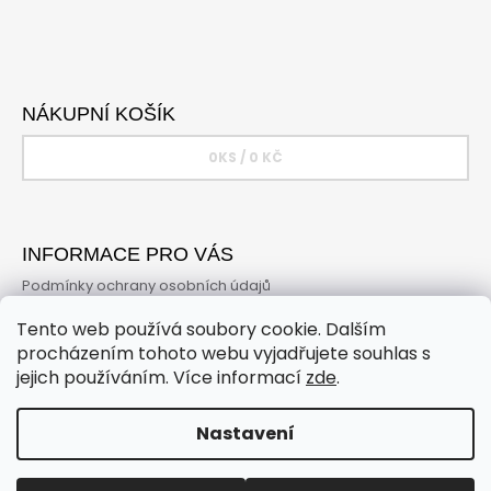
NÁKUPNÍ KOŠÍK
0
KS /
0 KČ
INFORMACE PRO VÁS
Podmínky ochrany osobních údajů
Obchodní podmínky
Tento web používá soubory cookie. Dalším
Online vrácení zboží
procházením tohoto webu vyjadřujete souhlas s
jejich používáním. Více informací
zde
.
Nastavení
© 2026 Dojem. Všechna práva vyhrazena.
Vytvořil Shoptet