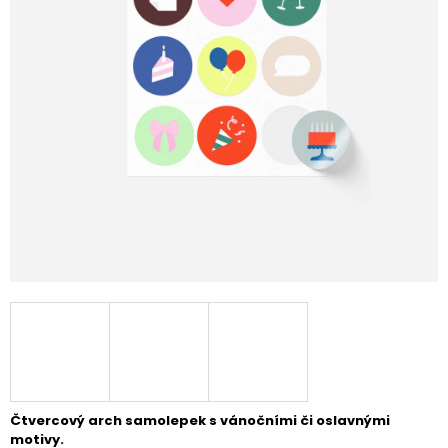
A
J
Í
T
?
HLEDAT
Čtvercový arch samolepek s vánočními či oslavnými
motivy.