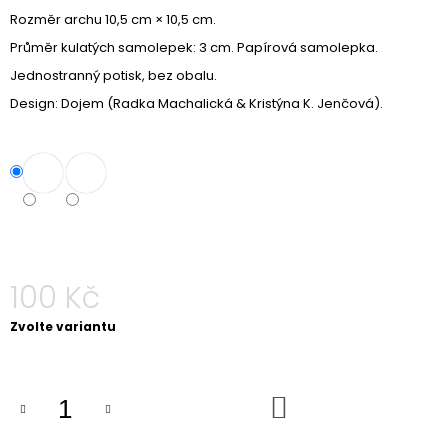
Rozměr archu 10,5 cm × 10,5 cm.
Průměr kulatých samolepek: 3 cm. Papírová samolepka.
Jednostranný potisk, bez obalu.
Design: Dojem (Radka Machalická & Kristýna K. Jenčová).
100 Kč
Měrná
Zvolte variantu
cena:
DO
KOŠÍKU