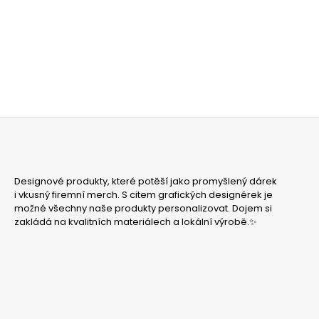
Z
Á
Designové produkty, které potěší jako promyšlený dárek
P
i vkusný firemní merch. S citem grafických designérek je
A
možné všechny naše produkty personalizovat. Dojem si
zakládá na kvalitních materiálech a lokální výrobě.✨
T
Í