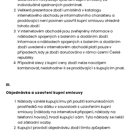
individuálně sjednaných podmínek.
Veškerá prezentace zboží umístěná v katalogu
internetového obchodu je informativního charakteru a
prodávající není povinen uzavřít kupní smlouvu ohledně
tohoto zboží.
V internetovém obchodě jsou zveřejněny informace o
nákladech spojených s balením a dodáním zboží.
Informace o nákladech spojených s balením a dodáním
zboží uvedené v internetovém obchodě platí pouze v
případech, kdy je zboží doručováno v rámci území České
republiky.
Případné slevy z kupní ceny zboží nelze navzájem
kombinovat, nedohodne-li se prodávající s kupujícím jinak.
III.
Objednávka a uzavření kupní smlouvy
Náklady vzniklé kupujícímu při použití komunikačních
prostředků na dálku v souvislosti s uzavřením kupní
smlouvy (náklady na internetové připojení, náklady na
telefonní hovory), hradí kupující sám. Tyto náklady se neliší
od základní sazby.
Kupující provádí objednávku zboží tímto způspbem: