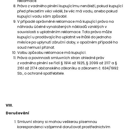
reklamace.
Právo z vadného plnění kupujícímu nenáleží, pokud kupující
před převzetím věci věděl, že věc má vadu, anebo pokud
kupující vadu sám způsobil.
V případě oprávněné reklamace má kupující právo na
náhradu účelně vynaložených nákladů vzniklých v
souvislosti s uplatněním reklamace. Toto právo může
kupující u prodávajícího uplatnit ve lhůtě do jednoho
měsíce po uplynutí záruční doby, v opačném případě ho
soud nemusí přiznat.
Volbu způsobu reklamace má kupující.
Práva a povinnosti smluvních stran ohledně práv
z vadného plnění se řídí § 1914 až 1925, § 2099 až 2117 a §
2161 až 2174 občanského zákoníku a zákonem č. 634/1992
Sb., o ochraně spotřebitele.
VIII.
Doručování
Smluvní strany si mohou veškerou písemnou
korespondenci vzájemně doručovat prostřednictvím