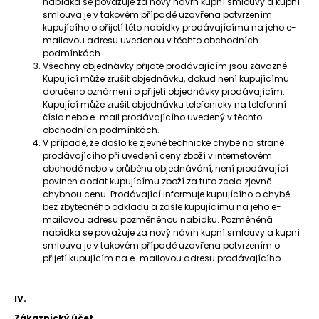
nabídka se považuje za nový návrh kupní smlouvy a kupní
smlouva je v takovém případě uzavřena potvrzením
kupujícího o přijetí této nabídky prodávajícímu na jeho e-
mailovou adresu uvedenou v těchto obchodních
podmínkách.
Všechny objednávky přijaté prodávajícím jsou závazné.
Kupující může zrušit objednávku, dokud není kupujícímu
doručeno oznámení o přijetí objednávky prodávajícím.
Kupující může zrušit objednávku telefonicky na telefonní
číslo nebo e-mail prodávajícího uvedený v těchto
obchodních podmínkách.
V případě, že došlo ke zjevné technické chybě na straně
prodávajícího při uvedení ceny zboží v internetovém
obchodě nebo v průběhu objednávání, není prodávající
povinen dodat kupujícímu zboží za tuto zcela zjevně
chybnou cenu. Prodávající informuje kupujícího o chybě
bez zbytečného odkladu a zašle kupujícímu na jeho e-
mailovou adresu pozměněnou nabídku. Pozměněná
nabídka se považuje za nový návrh kupní smlouvy a kupní
smlouva je v takovém případě uzavřena potvrzením o
přijetí kupujícím na e-mailovou adresu prodávajícího.
IV.
Zákaznický účet