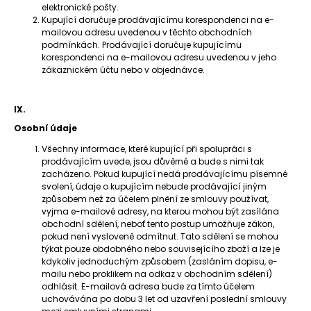
elektronické pošty.
Kupující doručuje prodávajícímu korespondenci na e-
mailovou adresu uvedenou v těchto obchodních
podmínkách. Prodávající doručuje kupujícímu
korespondenci na e-mailovou adresu uvedenou v jeho
zákaznickém účtu nebo v objednávce.
IX.
Osobní údaje
Všechny informace, které kupující při spolupráci s
prodávajícím uvede, jsou důvěrné a bude s nimi tak
zacházeno. Pokud kupující nedá prodávajícímu písemné
svolení, údaje o kupujícím nebude prodávající jiným
způsobem než za účelem plnění ze smlouvy používat,
vyjma e-mailové adresy, na kterou mohou být zasílána
obchodní sdělení, neboť tento postup umožňuje zákon,
pokud není vysloveně odmítnut. Tato sdělení se mohou
týkat pouze obdobného nebo souvisejícího zboží a lze je
kdykoliv jednoduchým způsobem (zasláním dopisu, e-
mailu nebo proklikem na odkaz v obchodním sdělení)
odhlásit. E-mailová adresa bude za tímto účelem
uchovávána po dobu 3 let od uzavření poslední smlouvy