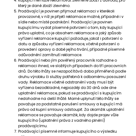
Kupující nemůže reklamovat zlevněné zboží z důvodu, pro
který je dané zboží zlevněno.
Prodávající je povinen přijmout reklamaci v kterékoli
provozovně, v níž je přijetí reklamace možné, případně i v
sídle nebo místě podnikání. Prodávající je povinen
kupujícímu vydat písemné potvrzení o tom, kdy kupující
právo uplatnil, co je obsahem reklamace a jaký způsob
vyřízení reklamace kupující požaduje, jakož i potvrzení o
datu a způsobu vyřízení reklamace, včetně potvrzení o
provedení opravy a době jejího trvání, případně písemné
odůvodnění zamítnutí reklamace.
Prodávající nebo jím pověřený pracovník rozhodne o
reklamaci ihned, ve složitých případech do tří pracovních
dnů. Do této lhůty se nezapočítává doba přiměřená podle
druhu výrobku či služby potřebná k odbornému posouzení
vady. Reklamace včetně odstranění vady musí být
vyřízena bezodkladně, nejpozději do 30 dnů ode dne
uplatnění reklamace, pokud se prodávající s kupujícím
nedohodne na delší lhůtě. Marné uplynutí této lhůty se
považuje za podstatné porušení smlouvy a kupující má
právo od kupní smlouvy odstoupit. Za okamžik uplatnění
reklamace se považuje okamžik, kdy dojde projev vůle
kupujícího (uplatnění práva z vadného plnění)
prodávajícímu.
Prodávající písemně informuje kupujícího o výsledku