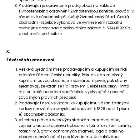
Prodávající je oprávněn k prodeji zboží na základě
živnostenského oprávnění. Živnostenskou kontrolu provádí v
rámci své působnosti příslušný živnostenský úřad. Česká
obchodní inspekce vykonává ve vymezeném rozsahu
mimo jiné dozor nad dodržováním zákona č. 634/1992 Sb.,
o ochraně spotřebitele.
X.
Závěrečná ustanovení
Veškerá ujednání mezi prodávajícím a kupujícím se řídí
právním řádem České republiky. Pokud vztah založený
kupní smlouvou obsahuje mezinárodní prvek, pak strany
sjednávají, že vztah se řídí právem České republiky. Tímto
nejsou dotčena práva spotřebitele vyplývající z obecně
závazných právních předpisů.
Prodávající není ve vztahu ke kupujícímu vázán žádnými
kodexy chování ve smyslu ustanovení § 1826 odst. 1 písm.
e) občanského zákoníku.
Všechna práva k webovým stránkám prodávajícího,
zejména autorská práva k obsahu, včetně rozvržení stránky,
fotek, filmů, grafik, ochranných známek, loga a dalšího
obsahu a prvků, náleží prodávajícímu. Je zakázáno