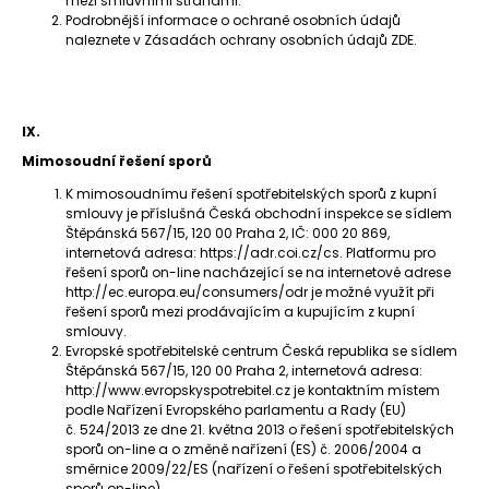
mezi smluvními stranami.
Podrobnější informace o ochraně osobních údajů
naleznete v Zásadách ochrany osobních údajů ZDE.
IX.
Mimosoudní řešení sporů
K mimosoudnímu řešení spotřebitelských sporů z kupní
smlouvy je příslušná Česká obchodní inspekce se sídlem
Štěpánská 567/15, 120 00 Praha 2, IČ: 000 20 869,
internetová adresa: https://adr.coi.cz/cs. Platformu pro
řešení sporů on-line nacházející se na internetové adrese
http://ec.europa.eu/consumers/odr je možné využít při
řešení sporů mezi prodávajícím a kupujícím z kupní
smlouvy.
Evropské spotřebitelské centrum Česká republika se sídlem
Štěpánská 567/15, 120 00 Praha 2, internetová adresa:
http://www.evropskyspotrebitel.cz je kontaktním místem
podle Nařízení Evropského parlamentu a Rady (EU)
č. 524/2013 ze dne 21. května 2013 o řešení spotřebitelských
sporů on-line a o změně nařízení (ES) č. 2006/2004 a
směrnice 2009/22/ES (nařízení o řešení spotřebitelských
sporů on-line).