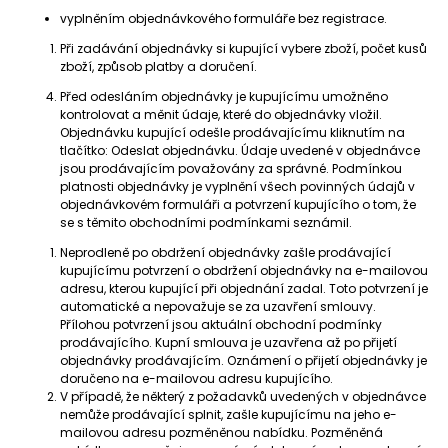
vyplněním objednávkového formuláře bez registrace.
Při zadávání objednávky si kupující vybere zboží, počet kusů
zboží, způsob platby a doručení.
Před odesláním objednávky je kupujícímu umožněno
kontrolovat a měnit údaje, které do objednávky vložil.
Objednávku kupující odešle prodávajícímu kliknutím na
tlačítko: Odeslat objednávku. Údaje uvedené v objednávce
jsou prodávajícím považovány za správné. Podmínkou
platnosti objednávky je vyplnění všech povinných údajů v
objednávkovém formuláři a potvrzení kupujícího o tom, že
se s těmito obchodními podmínkami seznámil.
Neprodleně po obdržení objednávky zašle prodávající
kupujícímu potvrzení o obdržení objednávky na e-mailovou
adresu, kterou kupující při objednání zadal. Toto potvrzení je
automatické a nepovažuje se za uzavření smlouvy.
Přílohou potvrzení jsou aktuální obchodní podmínky
prodávajícího. Kupní smlouva je uzavřena až po přijetí
objednávky prodávajícím. Oznámení o přijetí objednávky je
doručeno na e-mailovou adresu kupujícího.
V případě, že některý z požadavků uvedených v objednávce
nemůže prodávající splnit, zašle kupujícímu na jeho e-
mailovou adresu pozměněnou nabídku. Pozměněná