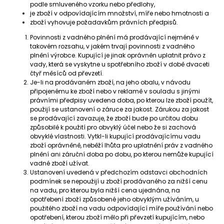
podle smluveného vzorku nebo předlohy,
je zboží v odpovídajícím množství, míře nebo hmotnosti a
zboží vyhovuje požadavkům právních předpisů.
Povinnosti z vadného plnění má prodávající nejméně v
takovém rozsahu, v jakém trvají povinnosti z vadného
plnění výrobce. Kupující je jinak oprávněn uplatnit právo z
vady, která se vyskytne u spotřebního zboží v době dvaceti
čtyř měsíců od převzetí.
Je-li na prodávaném zboží, na jeho obalu, v návodu
připojenému ke zboží nebo v reklamě v souladu s jinými
právními předpisy uvedena doba, po kterou lze zboží použít,
použijí se ustanovení o záruce za jakost. Zárukou za jakost
se prodávající zavazuje, že zboží bude po určitou dobu
způsobilé k použití pro obvyklý účel nebo že si zachová
obvyklé vlastnosti. Vytkl-li kupující prodávajícímu vadu
zboží oprávněně, neběží lhůta pro uplatnění práv z vadného
plnění ani záruční doba po dobu, po kterou nemůže kupující
vadné zboží užívat.
Ustanovení uvedená v předchozím odstavci obchodních
podmínek se nepoužijí u zboží prodávaného za nižší cenu
na vadu, pro kterou byla nižší cena ujednána, na
opotřebení zboží způsobené jeho obvyklým užíváním, u
použitého zboží na vadu odpovídající míře používání nebo
opotřebení, kterou zboží mělo při převzetí kupujícím, nebo