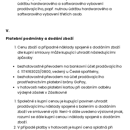
údržbu hardwarového a softwarového vybavení
prodávajícího, popř. nutnou údržbu hardwarového a
softwarového vybavení třetích osob.
V.
Platební podmínky a dodání zboží
Cenu zboží a případné náklady spojené s dodáním zboží
dle kupní smlouvy může kupující uhradit následujícími
způsoby:
bezhotovostně převodem na bankovní účet prodávajícího
č. 1174163023/0800, vedený u České spořitelny,
bezhotovostně převodem na účet prodávajícího
prostřednictvím platební brány GoPay,
v hotovosti nebo platební kartou při osobním odběru
výdejně zásilek v Zásilkovně
Společně s kupní cenou je kupující povinen uhradit
prodávajícímu náklady spojené s balením a dodáním
zboží ve smluvené výši. Není-li dále uvedeno výslovně jinak,
rozumí se dále kupní cenou i náklady spojené s dodáním
zboží.
V případě platby v hotovosti je kupní cena splatná při