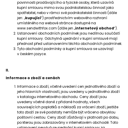
povinnosti prodávajícího a fyzické osoby, která uzavírá
kupní smlouvu mimo svou podnikatelskou činnost jako
spotřebitel, nebo v rámci své podnikatelské činnosti (dále
jen: „
kupující
“) prostřednictvím webového rozhraní
umístěného na webové stránce dostupné na
www.sendwithfox.com (dále jen „
internetový obchod
“).
Ustanovení obchodních podmínek jsou nedílnou součástí
kupní smlouvy. Odchylná ujednání v kupní smlouvě mají
přednost před ustanoveními těchto obchodních podmínek.
Tyto obchodní podmínky a kupní smlouva se uzavírají
v českém jazyce.
II.
Informace o zboží a cenách
Informace o zboží, včetně uvedení cen jednotlivého zboží a
jeho hlavních vlastností, jsou uvedeny u jednotlivého zboží
v katalogu internetového obchodu. Ceny zboží jsou
uvedeny včetně daně z přidané hodnoty, všech
souvisejících poplatků a nákladů za vrácení zboží, jestliže
toto zboží ze své podstaty nemůže být vráceno obvyklou
poštovní cestou. Ceny zboží zůstávají v platnosti po dobu,
po kterou jsou zobrazovány v internetovém obchodě. Toto
ustanovení nevylučuje sjednání kupní smlouvy za