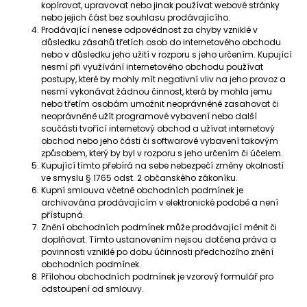
kopírovat, upravovat nebo jinak používat webové stránky
nebo jejich část bez souhlasu prodávajícího.
Prodávající nenese odpovědnost za chyby vzniklé v
důsledku zásahů třetích osob do internetového obchodu
nebo v důsledku jeho užití v rozporu s jeho určením. Kupující
nesmí při využívání internetového obchodu používat
postupy, které by mohly mít negativní vliv na jeho provoz a
nesmí vykonávat žádnou činnost, která by mohla jemu
nebo třetím osobám umožnit neoprávněně zasahovat či
neoprávněně užít programové vybavení nebo další
součásti tvořící internetový obchod a užívat internetový
obchod nebo jeho části či softwarové vybavení takovým
způsobem, který by byl v rozporu s jeho určením či účelem.
Kupující tímto přebírá na sebe nebezpečí změny okolností
ve smyslu § 1765 odst. 2 občanského zákoníku.
Kupní smlouva včetně obchodních podmínek je
archivována prodávajícím v elektronické podobě a není
přístupná.
Znění obchodních podmínek může prodávající měnit či
doplňovat. Tímto ustanovením nejsou dotčena práva a
povinnosti vzniklé po dobu účinnosti předchozího znění
obchodních podmínek.
Přílohou obchodních podmínek je vzorový formulář pro
odstoupení od smlouvy.