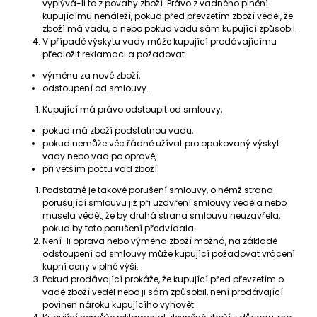
vyplývá-li to z povahy zboží. Právo z vadného plnění
kupujícímu nenáleží, pokud před převzetím zboží věděl, že
zboží má vadu, a nebo pokud vadu sám kupující způsobil.
V případě výskytu vady může kupující prodávajícímu
předložit reklamaci a požadovat
výměnu za nové zboží,
odstoupení od smlouvy.
Kupující má právo odstoupit od smlouvy,
pokud má zboží podstatnou vadu,
pokud nemůže věc řádně užívat pro opakovaný výskyt
vady nebo vad po opravě,
při větším počtu vad zboží.
Podstatné je takové porušení smlouvy, o němž strana
porušující smlouvu již při uzavření smlouvy věděla nebo
musela vědět, že by druhá strana smlouvu neuzavřela,
pokud by toto porušení předvídala.
Není-li oprava nebo výměna zboží možná, na základě
odstoupení od smlouvy může kupující požadovat vrácení
kupní ceny v plné výši.
Pokud prodávající prokáže, že kupující před převzetím o
vadě zboží věděl nebo ji sám způsobil, není prodávající
povinen nároku kupujícího vyhovět.