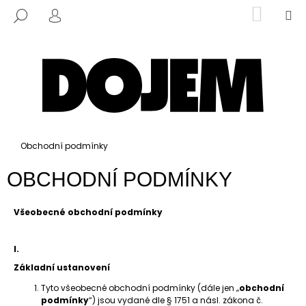
K
Přejít
NÁKUP
M
HLEDAT
na
KOŠÍK
PŘIHLÁŠENÍ
O
ZPĚT
ZPĚT
ZPĚT
ZPĚT
obsah
Š
Í
C
K
O
P
HLEDAT
O
T
Domů
Obchodní podmínky
Ř
OBCHODNÍ PODMÍNKY
E
B
Všeobecné obchodní podmínky
U
J
E
I.
T
Základní ustanovení
E
Tyto všeobecné obchodní podmínky (dále jen „
obchodní
podmínky
“) jsou vydané dle § 1751 a násl. zákona č.
N