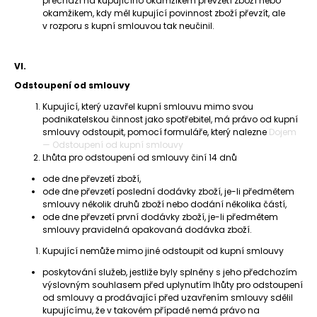
přechází na kupujícího okamžikem převzetí zboží nebo
okamžikem, kdy měl kupující povinnost zboží převzít, ale
v rozporu s kupní smlouvou tak neučinil.
VI.
Odstoupení od smlouvy
Kupující, který uzavřel kupní smlouvu mimo svou
podnikatelskou činnost jako spotřebitel, má právo od kupní
smlouvy odstoupit, pomocí formuláře, který nalezne
Dojem
— Odstoupení od kupní smlouvy
Lhůta pro odstoupení od smlouvy činí 14 dnů
ode dne převzetí zboží,
ode dne převzetí poslední dodávky zboží, je-li předmětem
smlouvy několik druhů zboží nebo dodání několika částí,
ode dne převzetí první dodávky zboží, je-li předmětem
smlouvy pravidelná opakovaná dodávka zboží.
Kupující nemůže mimo jiné odstoupit od kupní smlouvy
poskytování služeb, jestliže byly splněny s jeho předchozím
výslovným souhlasem před uplynutím lhůty pro odstoupení
od smlouvy a prodávající před uzavřením smlouvy sdělil
kupujícímu, že v takovém případě nemá právo na