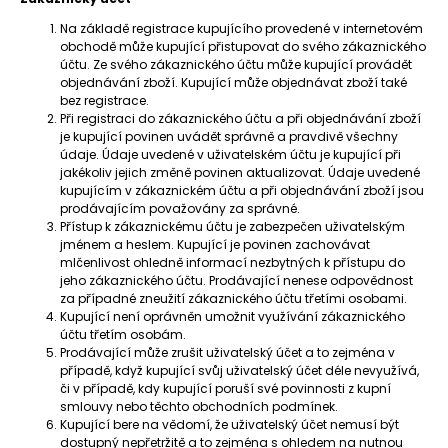
Na základě registrace kupujícího provedené v internetovém
obchodě může kupující přistupovat do svého zákaznického
účtu. Ze svého zákaznického účtu může kupující provádět
objednávání zboží. Kupující může objednávat zboží také
bez registrace.
Při registraci do zákaznického účtu a při objednávání zboží
je kupující povinen uvádět správně a pravdivě všechny
údaje. Údaje uvedené v uživatelském účtu je kupující při
jakékoliv jejich změně povinen aktualizovat. Údaje uvedené
kupujícím v zákaznickém účtu a při objednávání zboží jsou
prodávajícím považovány za správné.
Přístup k zákaznickému účtu je zabezpečen uživatelským
jménem a heslem. Kupující je povinen zachovávat
mlčenlivost ohledně informací nezbytných k přístupu do
jeho zákaznického účtu. Prodávající nenese odpovědnost
za případné zneužití zákaznického účtu třetími osobami.
Kupující není oprávněn umožnit využívání zákaznického
účtu třetím osobám.
Prodávající může zrušit uživatelský účet a to zejména v
případě, když kupující svůj uživatelský účet déle nevyužívá,
či v případě, kdy kupující poruší své povinnosti z kupní
smlouvy nebo těchto obchodních podmínek.
Kupující bere na vědomí, že uživatelský účet nemusí být
dostupný nepřetržitě a to zejména s ohledem na nutnou