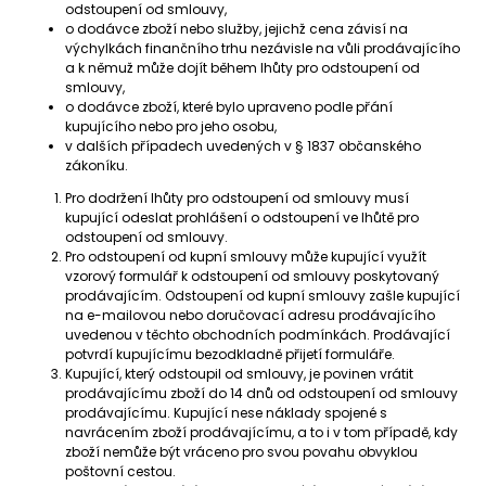
odstoupení od smlouvy,
o dodávce zboží nebo služby, jejichž cena závisí na
výchylkách finančního trhu nezávisle na vůli prodávajícího
a k němuž může dojít během lhůty pro odstoupení od
smlouvy,
o dodávce zboží, které bylo upraveno podle přání
kupujícího nebo pro jeho osobu,
v dalších případech uvedených v § 1837 občanského
zákoníku.
Pro dodržení lhůty pro odstoupení od smlouvy musí
kupující odeslat prohlášení o odstoupení ve lhůtě pro
odstoupení od smlouvy.
Pro odstoupení od kupní smlouvy může kupující využít
vzorový formulář k odstoupení od smlouvy poskytovaný
prodávajícím. Odstoupení od kupní smlouvy zašle kupující
na e-mailovou nebo doručovací adresu prodávajícího
uvedenou v těchto obchodních podmínkách. Prodávající
potvrdí kupujícímu bezodkladně přijetí formuláře.
Kupující, který odstoupil od smlouvy, je povinen vrátit
prodávajícímu zboží do 14 dnů od odstoupení od smlouvy
prodávajícímu. Kupující nese náklady spojené s
navrácením zboží prodávajícímu, a to i v tom případě, kdy
zboží nemůže být vráceno pro svou povahu obvyklou
poštovní cestou.