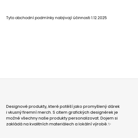
Tyto obchodní podmínky nabývají účinnosti 1.12.2025
Z
Á
Designové produkty, které potěší jako promyšlený dárek
P
i vkusný firemní merch. S citem grafických designérek je
A
možné všechny naše produkty personalizovat. Dojem si
zakládá na kvalitních materiálech a lokální výrobě.✨
T
Í