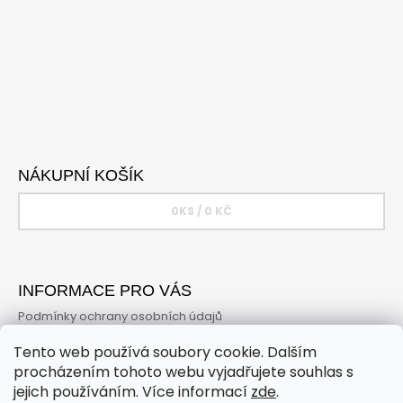
NÁKUPNÍ KOŠÍK
0
KS /
0 KČ
INFORMACE PRO VÁS
Podmínky ochrany osobních údajů
Obchodní podmínky
Tento web používá soubory cookie. Dalším
Online vrácení zboží
procházením tohoto webu vyjadřujete souhlas s
jejich používáním. Více informací
zde
.