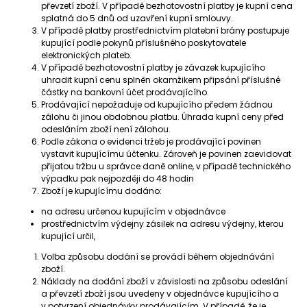
převzetí zboží. V případě bezhotovostní platby je kupní cena
splatná do 5 dnů od uzavření kupní smlouvy.
V případě platby prostřednictvím platební brány postupuje
kupující podle pokynů příslušného poskytovatele
elektronických plateb.
V případě bezhotovostní platby je závazek kupujícího
uhradit kupní cenu splněn okamžikem připsání příslušné
částky na bankovní účet prodávajícího.
Prodávající nepožaduje od kupujícího předem žádnou
zálohu či jinou obdobnou platbu. Úhrada kupní ceny před
odesláním zboží není zálohou.
Podle zákona o evidenci tržeb je prodávající povinen
vystavit kupujícímu účtenku. Zároveň je povinen zaevidovat
přijatou tržbu u správce daně online, v případě technického
výpadku pak nejpozději do 48 hodin
Zboží je kupujícímu dodáno:
na adresu určenou kupujícím v objednávce
prostřednictvím výdejny zásilek na adresu výdejny, kterou
kupující určil,
Volba způsobu dodání se provádí během objednávání
zboží.
Náklady na dodání zboží v závislosti na způsobu odeslání
a převzetí zboží jsou uvedeny v objednávce kupujícího a
v potvrzení objednávky prodávajícím. V případě, že je