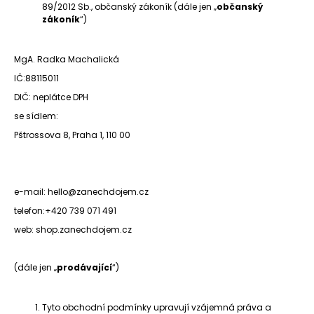
89/2012 Sb., občanský zákoník (dále jen „
občanský
A
zákoník
“)
J
Í
MgA. Radka Machalická
T
IČ:
88115011
?
DIČ: neplátce DPH
se sídlem:
Pštrossova 8,
Praha 1, 110 00
HLEDAT
e-mail:
hello@zanechdojem.cz
telefon:
+420 739 071 491
web: shop.zanechdojem.cz
(dále jen „
prodávající
“)
Tyto obchodní podmínky upravují vzájemná práva a