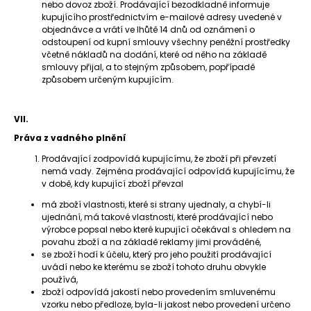
nebo dovoz zboží. Prodávající bezodkladně informuje
kupujícího prostřednictvím e-mailové adresy uvedené v
objednávce a vrátí ve lhůtě 14 dnů od oznámení o
odstoupení od kupní smlouvy všechny peněžní prostředky
včetně nákladů na dodání, které od něho na základě
smlouvy přijal, a to stejným způsobem, popřípadě
způsobem určeným kupujícím.
VII.
Práva z vadného plnění
Prodávající zodpovídá kupujícímu, že zboží při převzetí
nemá vady. Zejména prodávající odpovídá kupujícímu, že
v době, kdy kupující zboží převzal
má zboží vlastnosti, které si strany ujednaly, a chybí-li
ujednání, má takové vlastnosti, které prodávající nebo
výrobce popsal nebo které kupující očekával s ohledem na
povahu zboží a na základě reklamy jimi prováděné,
se zboží hodí k účelu, který pro jeho použití prodávající
uvádí nebo ke kterému se zboží tohoto druhu obvykle
používá,
zboží odpovídá jakostí nebo provedením smluvenému
vzorku nebo předloze, byla-li jakost nebo provedení určeno