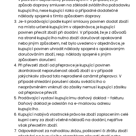
způsob dopravy smluven na základě zvláštního požadavku
kupujícího, nese kupující riziko a případné dodatečné
náklady spojené s tímto způsobem dopravy.
Je-li prodávající podle kupní smlouvy povinen dodat zboží
na místo určené kupujícím v objednávce, je kupující
povinen převzít zboží při dodání. V případě, že je z důvodů
na straně kupujícího nutno zboží doručovat opakovaně
nebo jiným způsobem, než bylo uvedeno v objednávce, je
kupující povinen uhradit náklady spojené s opakovaným
doručováním zboží, resp. náklady spojené s jiným
způsobem doručení.
Při převzetí zboží od přepravce je kupující povinen
zkontrolovat neporušenost obalů zboží a v případě
jakýchkoliv závad toto neprodleně oznámit přepravci. V
případě shledání porušení obalu svědčícího o
neoprávněném vniknutí do zásilky nemusí kupující zásilku
od přepravce převzít.
Prodávající vystaví kupujícímu daňový doklad – fakturu.
Daňový doklad je odeslán na e-mailovou adresu
kupujícího..
Kupující nabývá vlastnické právo ke zboží zaplacením celé
kupní ceny za zboží včetně nákladů na dodání, nejdříve
však převzetím zboží.
Odpovědnost za nahodilou zkázu, poškození či ztrátu zboží