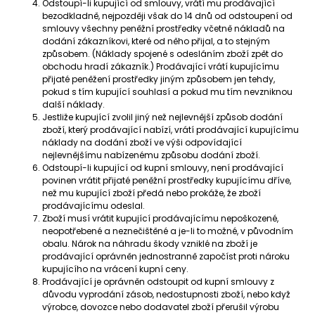
Odstoupí-li kupující od smlouvy, vrátí mu prodávající
bezodkladně, nejpozději však do 14 dnů od odstoupení od
smlouvy všechny peněžní prostředky včetně nákladů na
dodání zákazníkovi, které od něho přijal, a to stejným
způsobem. (Náklady spojené s odesláním zboží zpět do
obchodu hradí zákazník.) Prodávající vrátí kupujícímu
přijaté peněžení prostředky jiným způsobem jen tehdy,
pokud s tím kupující souhlasí a pokud mu tím nevzniknou
další náklady.
Jestliže kupující zvolil jiný než nejlevnější způsob dodání
zboží, který prodávající nabízí, vrátí prodávající kupujícímu
náklady na dodání zboží ve výši odpovídající
nejlevnějšímu nabízenému způsobu dodání zboží.
Odstoupí-li kupující od kupní smlouvy, není prodávající
povinen vrátit přijaté peněžní prostředky kupujícímu dříve,
než mu kupující zboží předá nebo prokáže, že zboží
prodávajícímu odeslal.
Zboží musí vrátit kupující prodávajícímu nepoškozené,
neopotřebené a neznečištěné a je-li to možné, v původním
obalu. Nárok na náhradu škody vzniklé na zboží je
prodávající oprávněn jednostranně započíst proti nároku
kupujícího na vrácení kupní ceny.
Prodávající je oprávněn odstoupit od kupní smlouvy z
důvodu vyprodání zásob, nedostupnosti zboží, nebo když
výrobce, dovozce nebo dodavatel zboží přerušil výrobu